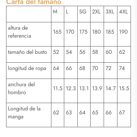
Carta del tamaño
M
L
SG
2XL
3XL
4XL
altura de
165
170
175
180
185
190
referencia
tamaño del busto
52
54
56
58
60
62
longitud de ropa
64
66
68
70
72
74
anchura del
11.5
12.3
13.1
13.9
14.7
15.5
hombro
Longitud de la
62
63
64
65
66
67
manga