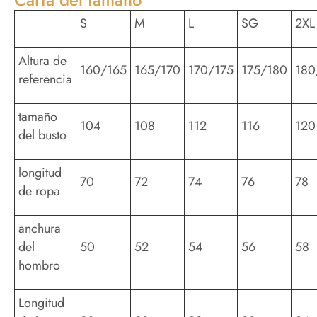
S
M
L
SG
2XL
Altura de
160/165
165/170
170/175
175/180
180
referencia
tamaño
104
108
112
116
120
del busto
longitud
70
72
74
76
78
de ropa
anchura
del
50
52
54
56
58
hombro
Longitud