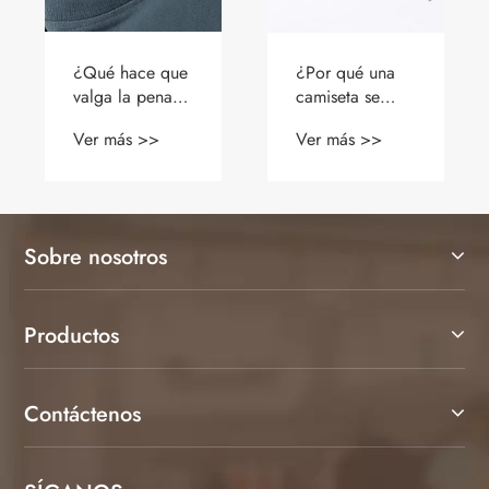
¿Siguen
¿Puedes usar
existiendo los
una sudadera
polos?
de cuello de la
Ver más >>
Ver más >>
¡BENPAI® dice
tripulación para
que sí!
el atletismo?
Sobre nosotros
Productos
Contáctenos