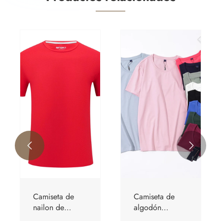


a de
Camiseta
Camiseta de
 iones
ajustada de
secado rápid
o
algodón
Ice Silk